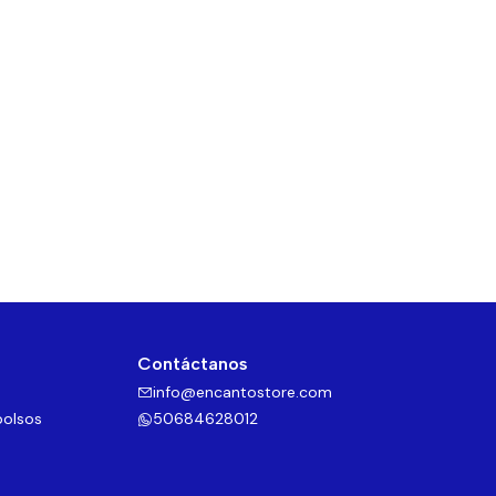
Contáctanos
info@encantostore.com
bolsos
50684628012