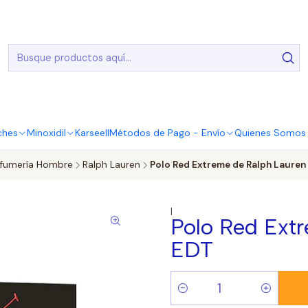
20.000 Entregas realizadas en todo el país
ches
Minoxidil
Karseell
Métodos de Pago - Envío
Quienes Somos |
rfumería Hombre
Ralph Lauren
Polo Red Extreme de Ralph Lauren
|
Polo Red Ext
EDT
Cantidad