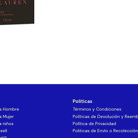
Politicas
ra Hombre
Términos y Condiciones
a Mujer
Políticas de Devolución y Reem
a niños
Política de Privacidad
eell
Politicas de Envío o Recolección
dil?