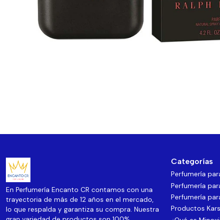
Categorías
Perfumería pa
Perfumería par
En Perfumería Encanto CR contamos con una
Perfumería par
trayectoria de más de 12 años en el mercado,
Productos Kars
lo que respalda y garantiza su compra. Nuestra
gran variedad de productos son 100%
¿Qué es Minoxi