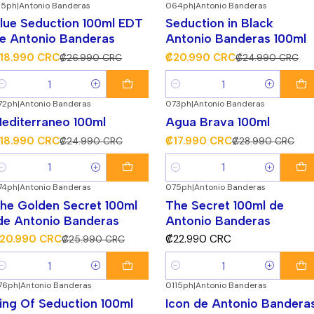
15ph
|
Antonio Banderas
064ph
|
Antonio Banderas
30%
¡Súper Descuento!
-16%
¡Súper Descuento!
lue Seduction 100ml EDT
Seduction in Black
e Antonio Banderas
Antonio Banderas 100ml
18.990 CRC
₡20.990 CRC
₡26.990 CRC
₡24.990 CRC
antidad
Cantidad
72ph
|
Antonio Banderas
073ph
|
Antonio Banderas
24%
¡Súper Descuento!
-38%
¡Súper Descuento!
editerraneo 100ml
Agua Brava 100ml
18.990 CRC
₡17.990 CRC
₡24.990 CRC
₡28.990 CRC
antidad
Cantidad
74ph
|
Antonio Banderas
075ph
|
Antonio Banderas
19%
¡Súper Descuento!
he Golden Secret 100ml
The Secret 100ml de
de Antonio Banderas
Antonio Banderas
20.990 CRC
₡22.990 CRC
₡25.990 CRC
antidad
Cantidad
76ph
|
Antonio Banderas
0115ph
|
Antonio Banderas
12%
¡Súper Descuento!
-30%
¡Súper Descuento!
ing Of Seduction 100ml
Icon de Antonio Bandera