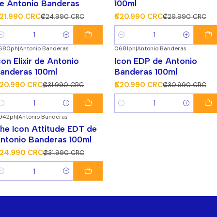
e Antonio Banderas
100ml
21.990 CRC
₡20.990 CRC
₡24.990 CRC
₡29.990 CRC
antidad
Cantidad
680ph
|
Antonio Banderas
0681ph
|
Antonio Banderas
34%
¡Súper Descuento!
-32%
¡Súper Descuento!
con Elixir de Antonio
Icon EDP de Antonio
anderas 100ml
Banderas 100ml
20.990 CRC
₡20.990 CRC
₡31.990 CRC
₡30.990 CRC
antidad
Cantidad
942ph
|
Antonio Banderas
22%
¡Súper Descuento!
he Icon Attitude EDT de
ntonio Banderas 100ml
24.990 CRC
₡31.990 CRC
antidad