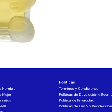
Politicas
ra Hombre
Términos y Condiciones
a Mujer
Políticas de Devolución y Reem
a niños
Política de Privacidad
eell
Politicas de Envío o Recolección
dil?