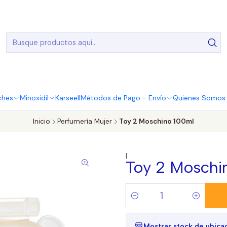
20.000 Entregas realizadas en todo el país
ches
Minoxidil
Karseell
Métodos de Pago - Envío
Quienes Somos |
Inicio
Perfumería Mujer
Toy 2 Moschino 100ml
|
Toy 2 Moschi
Cantidad
Mostrar stock de ubica