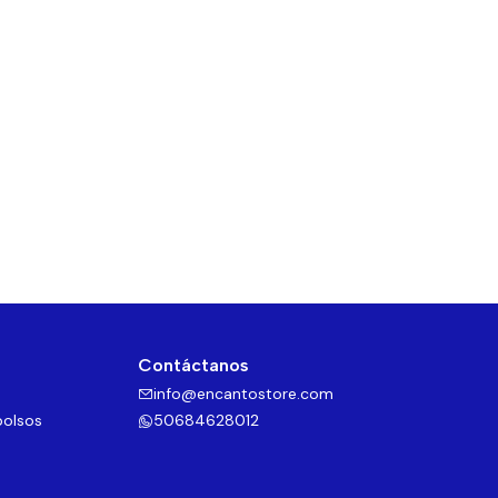
Contáctanos
info@encantostore.com
bolsos
50684628012