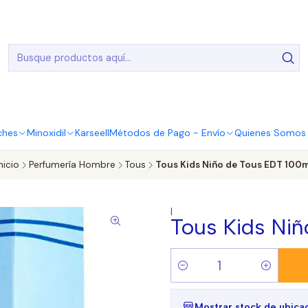
20.000 Entregas realizadas en todo el país
ches
Minoxidil
Karseell
Métodos de Pago - Envío
Quienes Somos |
nicio
Perfumería Hombre
Tous
Tous Kids Niño de Tous EDT 100m
|
Tous Kids Ni
Cantidad
Mostrar stock de ubica