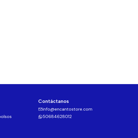
Contáctanos
info@encantostore.com
bolsos
50684628012