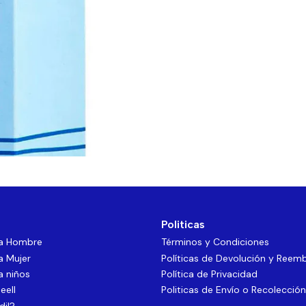
Politicas
ra Hombre
Términos y Condiciones
a Mujer
Políticas de Devolución y Reem
a niños
Política de Privacidad
eell
Politicas de Envío o Recolección
dil?