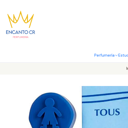
Perfumería
Estu
I