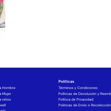
Politicas
ra Hombre
Términos y Condiciones
a Mujer
Políticas de Devolución y Reem
a niños
Política de Privacidad
eell
Politicas de Envío o Recolección
dil?