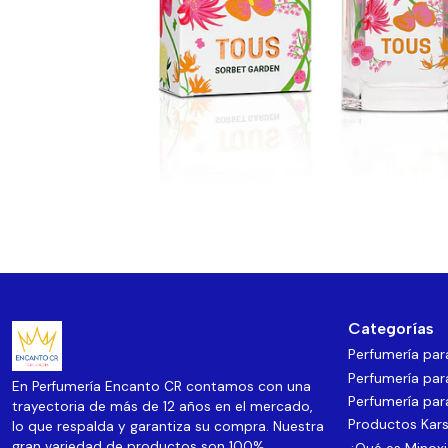
Categorías
Perfumería pa
Perfumería par
En Perfumería Encanto CR contamos con una
Perfumería par
trayectoria de más de 12 años en el mercado,
Productos Kars
lo que respalda y garantiza su compra. Nuestra
gran variedad de productos son 100%
¿Qué es Minoxi