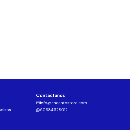
Contáctanos
info@encantostore.com
bolsos
50684628012