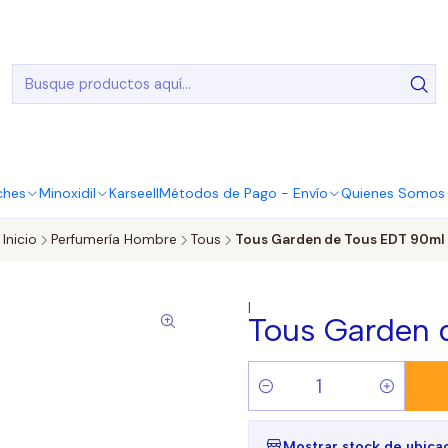
20.000 Entregas realizadas en todo el país
ches
Minoxidil
Karseell
Métodos de Pago - Envío
Quienes Somos |
Inicio
Perfumería Hombre
Tous
Tous Garden de Tous EDT 90ml
|
Tous Garden 
Cantidad
Mostrar stock de ubica