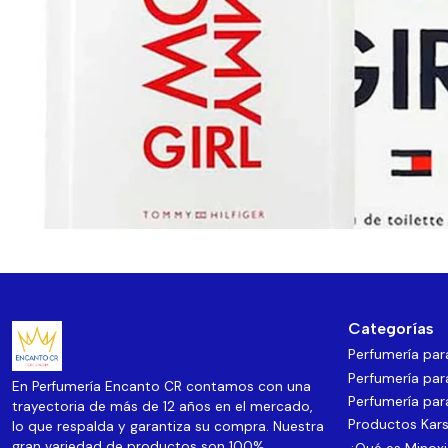
Categorías
Perfumería pa
Perfumería par
En Perfumería Encanto CR contamos con una
Perfumería par
trayectoria de más de 12 años en el mercado,
Productos Kars
lo que respalda y garantiza su compra. Nuestra
gran variedad de productos son 100%
¿Qué es Minoxi