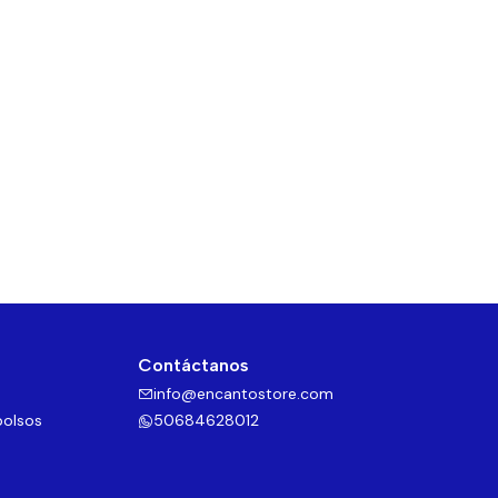
Contáctanos
info@encantostore.com
bolsos
50684628012