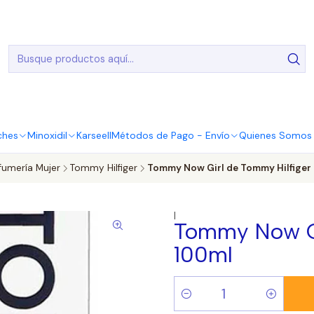
20.000 Entregas realizadas en todo el país
ches
Minoxidil
Karseell
Métodos de Pago - Envío
Quienes Somos |
fumería Mujer
Tommy Hilfiger
Tommy Now Girl de Tommy Hilfiger
|
Tommy Now Gi
100ml
Cantidad