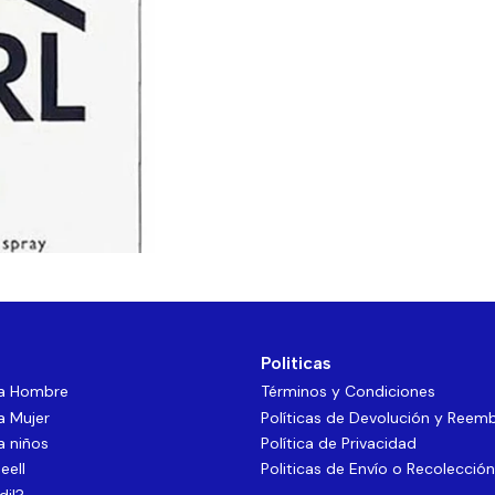
Politicas
ra Hombre
Términos y Condiciones
a Mujer
Políticas de Devolución y Reem
a niños
Política de Privacidad
eell
Politicas de Envío o Recolección
dil?