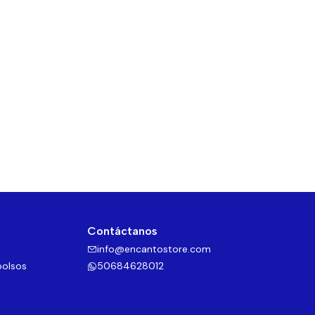
Contáctanos
info@encantostore.com
bolsos
50684628012