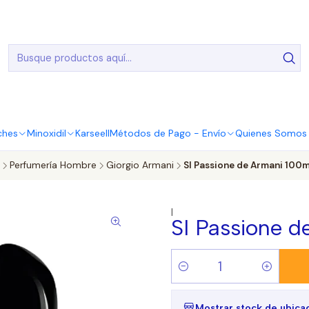
20.000 Entregas realizadas en todo el país
ches
Minoxidil
Karseell
Métodos de Pago - Envío
Quienes Somos |
Perfumería Hombre
Giorgio Armani
SI Passione de Armani 100m
|
SI Passione 
Cantidad
Mostrar stock de ubica