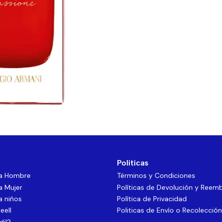
Politicas
ra Hombre
Términos y Condiciones
a Mujer
Políticas de Devolución y Reem
a niños
Política de Privacidad
eell
Politicas de Envío o Recolección
dil?