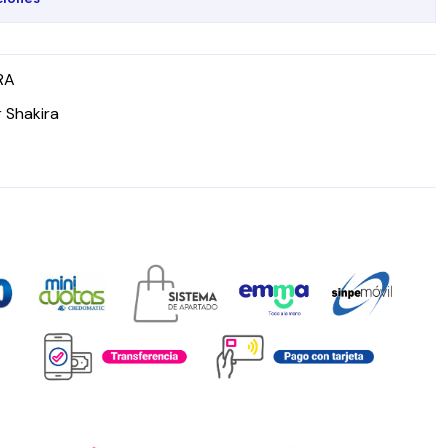
RA
 Shakira