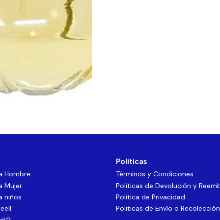
Politicas
ra Hombre
Términos y Condiciones
a Mujer
Políticas de Devolución y Reem
a niños
Política de Privacidad
eell
Politicas de Envío o Recolección
dil?