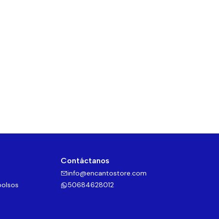
Contáctanos
info@encantostore.com
bolsos
50684628012