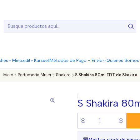
20.000 Entregas realizadas en todo el país
ches
Minoxidil
Karseell
Métodos de Pago - Envío
Quienes Somos |
Inicio
Perfumería Mujer
Shakira
S Shakira 80ml EDT de Skakira
|
S Shakira 80m
Cantidad
Mostrar stock de ubica