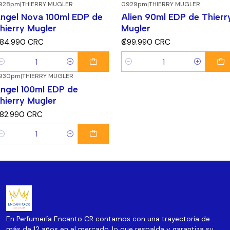
928pm
|
THIERRY MUGLER
0929pm
|
THIERRY MUGLER
ngel Nova 100ml EDP de
Alien 90ml EDP de Thierr
hierry Mugler
Mugler
84.990 CRC
₡99.990 CRC
antidad
Cantidad
930pm
|
THIERRY MUGLER
ngel 100ml EDP de
hierry Mugler
82.990 CRC
antidad
En Perfumería Encanto CR contamos con una trayectoria de
más de 12 años en el mercado, lo que respalda y garantiza su