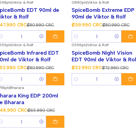
548ph
|
Viktor & Rolf
0890ph
|
Viktor & Rolf
41%
¡Súper Descuento!
-26%
¡Súper Descuento!
piceBomb EDT 90ml de
SpiceBomb Extreme EDP
iktor & Rolf
90ml de Viktor & Rolf
47.990 CRC
₡59.990 CRC
₡80.990 CRC
₡80.990 CRC
antidad
Cantidad
555ph
|
Viktor & Rolf
0556ph
|
Viktor & Rolf
35%
¡Súper Descuento!
-27%
¡Súper Descuento!
piceBomb Infrared EDT
SpiceBomb Night Vision
0ml de Viktor & Rolf
EDT 90ml de Viktor & Rol
52.990 CRC
₡52.990 CRC
₡80.990 CRC
₡72.990 CRC
antidad
Cantidad
718ph
|
Bharara
26%
¡Súper Descuento!
harara King EDP 200ml
e Bharara
48.990 CRC
₡65.990 CRC
antidad