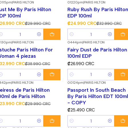
0115pm
|
PARIS HILTON
01220pm
|
PARIS HILTON
10%
¡Súper Descuento!
-24%
¡Súper Descuento!
ust Me By París Hilton
Ruby Rush By París Hilto
DP 100ml
EDP 100ml
26.990 CRC
₡24.990 CRC
₡29.990 CRC
₡32.990 CRC
antidad
Cantidad
1130pm
|
PARIS HILTON
0444pm
|
PARIS HILTON
15%
¡Súper Descuento!
stuche París Hilton For
Fairy Dust de París Hilton
oman 4 piezas
100ml EDP
32.990 CRC
₡26.990 CRC
₡38.990 CRC
antidad
Cantidad
442pm
|
PARIS HILTON
00124pm
|
PARIS HILTON
20%
¡Súper Descuento!
eiress de París Hilton
Passport In South Beach
00ml de Paris Hilton
By París Hilton EDT 100ml
- COPY
23.990 CRC
₡29.990 CRC
₡25.490 CRC
antidad
Cantidad