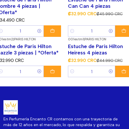
ombre 4 piezas |
Can Can 4 piezas
Oferta*
₡32.990 CRC
₡45.990 CRC
34.490 CRC
antidad
Cantidad
01estm2
|
PARIS HILTON
001estm1
|
PARIS HILTON
-27%
¡Súper Descuento!
stuche de París Hilton
Estuche de París Hilton
azzle 3 piezas | *Oferta*
Heiress 4 piezas
32.990 CRC
₡32.990 CRC
₡44.990 CRC
antidad
Cantidad
En Perfumería Encanto CR contamos con una trayectoria de
más de 12 años en el mercado, lo que respalda y garantiza su