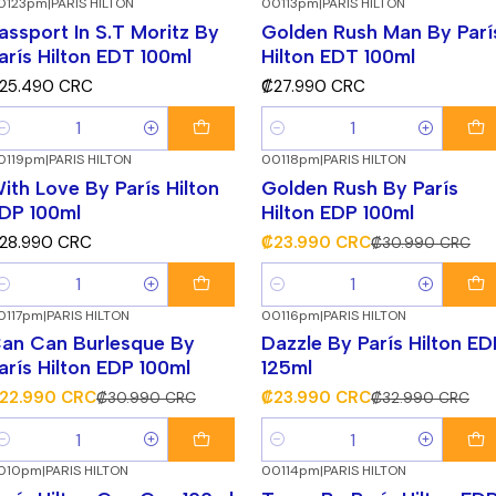
0123pm
|
PARIS HILTON
00113pm
|
PARIS HILTON
assport In S.T Moritz By
Golden Rush Man By Parí
arís Hilton EDT 100ml
Hilton EDT 100ml
25.490 CRC
₡27.990 CRC
antidad
Cantidad
0119pm
|
PARIS HILTON
00118pm
|
PARIS HILTON
-23%
¡Súper Descuento!
ith Love By París Hilton
Golden Rush By París
DP 100ml
Hilton EDP 100ml
28.990 CRC
₡23.990 CRC
₡30.990 CRC
antidad
Cantidad
0117pm
|
PARIS HILTON
00116pm
|
PARIS HILTON
26%
¡Súper Descuento!
-27%
¡Súper Descuento!
an Can Burlesque By
Dazzle By París Hilton ED
arís Hilton EDP 100ml
125ml
22.990 CRC
₡23.990 CRC
₡30.990 CRC
₡32.990 CRC
antidad
Cantidad
010pm
|
PARIS HILTON
00114pm
|
PARIS HILTON
18%
¡Súper Descuento!