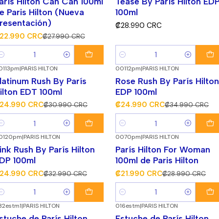
arís Hilton Can Can 100ml
Tease By París Hilton ED
e Paris Hilton (Nueva
100ml
resentación)
₡28.990 CRC
22.990 CRC
₡27.990 CRC
antidad
Cantidad
0113pm
|
PARIS HILTON
00112pm
|
PARIS HILTON
19%
¡Súper Descuento!
-29%
¡Súper Descuento!
latinum Rush By París
Rose Rush By París Hilton
ilton EDT 100ml
EDP 100ml
24.990 CRC
₡24.990 CRC
₡30.990 CRC
₡34.990 CRC
antidad
Cantidad
0120pm
|
PARIS HILTON
0070pm
|
PARIS HILTON
24%
¡Súper Descuento!
-24%
¡Súper Descuento!
ink Rush By París Hilton
París Hilton For Woman
DP 100ml
100ml de Paris Hilton
24.990 CRC
₡21.990 CRC
₡32.990 CRC
₡28.990 CRC
antidad
Cantidad
32estm1
|
PARIS HILTON
016estm
|
PARIS HILTON
-28%
¡Súper Descuento!
stuche de París Hilton
Estuche de París Hilton