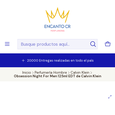
20.000 Entregas realizadas en todo el país
Inicio
Perfumería Hombre
Calvin Klein
Obsession Night For Men 125ml EDT de Calvin Klein