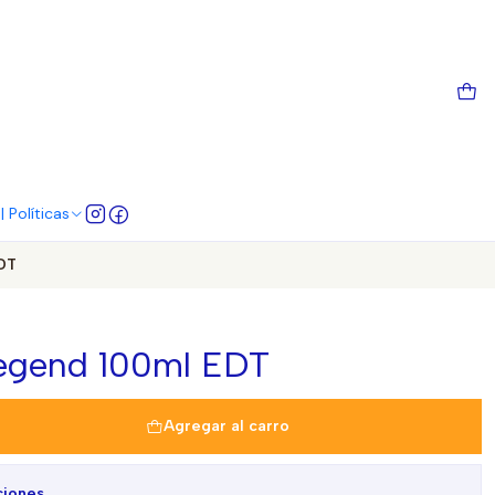
 Políticas
DT
egend 100ml EDT
Agregar al carro
ciones