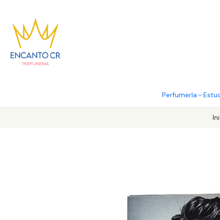
Perfumería
Estu
In