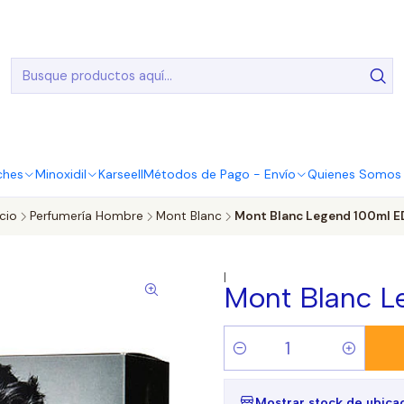
20.000 Entregas realizadas en todo el país
ches
Minoxidil
Karseell
Métodos de Pago - Envío
Quienes Somos |
icio
Perfumería Hombre
Mont Blanc
Mont Blanc Legend 100ml E
|
Mont Blanc L
Cantidad
Mostrar stock de ubica