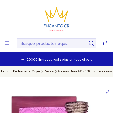
20.000 Entregas realizadas en todo el país
Inicio
Perfumería Mujer
Rasasi
Hawas Diva EDP 100ml de Rasasi