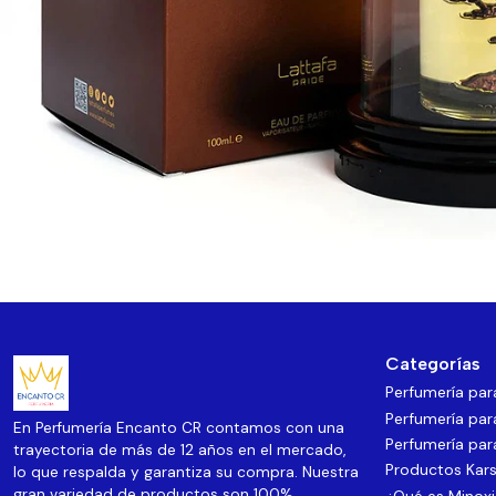
Categorías
Perfumería pa
Perfumería par
En Perfumería Encanto CR contamos con una
Perfumería par
trayectoria de más de 12 años en el mercado,
Productos Kars
lo que respalda y garantiza su compra. Nuestra
gran variedad de productos son 100%
¿Qué es Minoxi