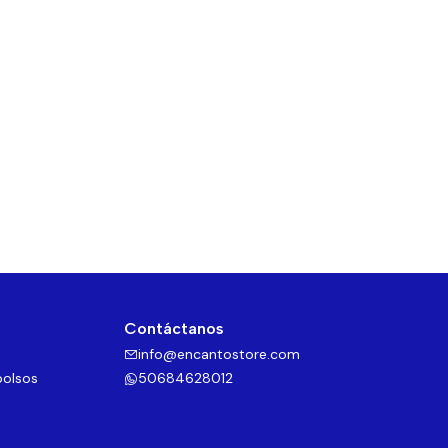
Contáctanos
info@encantostore.com
bolsos
50684628012