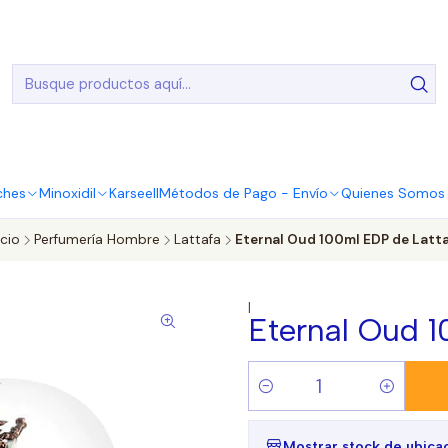
20.000 Entregas realizadas en todo el país
ches
Minoxidil
Karseell
Métodos de Pago - Envío
Quienes Somos |
icio
Perfumería Hombre
Lattafa
Eternal Oud 100ml EDP de Latt
|
Eternal Oud 1
Cantidad
Mostrar stock de ubica