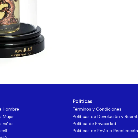
Politicas
ra Hombre
Términos y Condiciones
a Mujer
Políticas de Devolución y Reem
a niños
Política de Privacidad
eell
Politicas de Envío o Recolección
dil?