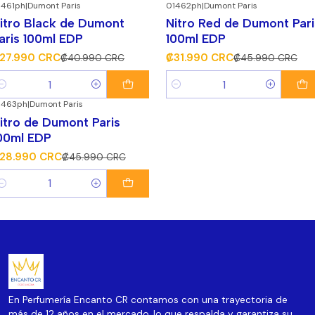
1461ph
|
Dumont Paris
01462ph
|
Dumont Paris
32%
¡Súper Descuento!
-30%
¡Súper Descuento!
itro Black de Dumont
Nitro Red de Dumont Pari
aris 100ml EDP
100ml EDP
27.990 CRC
₡31.990 CRC
₡40.990 CRC
₡45.990 CRC
antidad
Cantidad
1463ph
|
Dumont Paris
37%
¡Súper Descuento!
itro de Dumont Paris
00ml EDP
28.990 CRC
₡45.990 CRC
antidad
En Perfumería Encanto CR contamos con una trayectoria de
más de 12 años en el mercado, lo que respalda y garantiza su