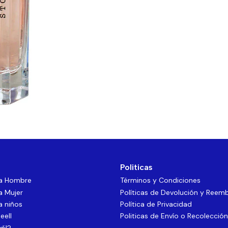
Politicas
ra Hombre
Términos y Condiciones
a Mujer
Políticas de Devolución y Reem
a niños
Política de Privacidad
eell
Politicas de Envío o Recolección
dil?