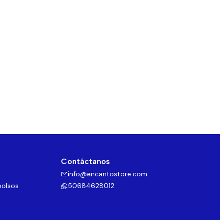
Contáctanos
info@encantostore.com
bolsos
50684628012