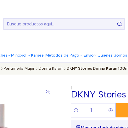
20.000 Entregas realizadas en todo el país
ches
Minoxidil
Karseell
Métodos de Pago - Envío
Quienes Somos |
Perfumería Mujer
Donna Karan
DKNY Stories Donna Karan 100m
|
DKNY Stories
Cantidad
Mostrar stock de ubica