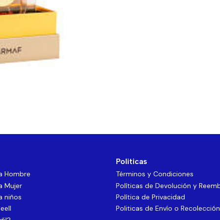
Politicas
ra Hombre
Términos y Condiciones
a Mujer
Políticas de Devolución y Reem
a niños
Política de Privacidad
eell
Politicas de Envío o Recolección
dil?