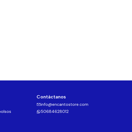
Contáctanos
info@encantostore.com
bolsos
50684628012