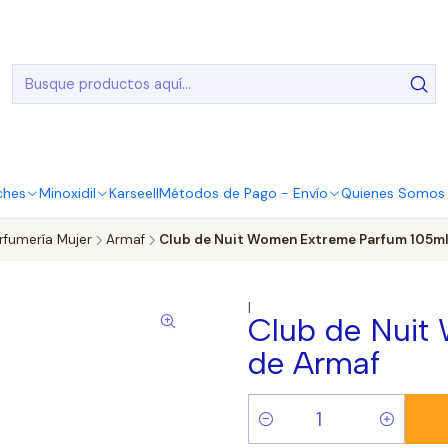
20.000 Entregas realizadas en todo el país
ches
Minoxidil
Karseell
Métodos de Pago - Envío
Quienes Somos |
rfumería Mujer
Armaf
Club de Nuit Women Extreme Parfum 105ml
|
Club de Nuit
de Armaf
Cantidad