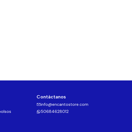
Contáctanos
info@encantostore.com
bolsos
50684628012