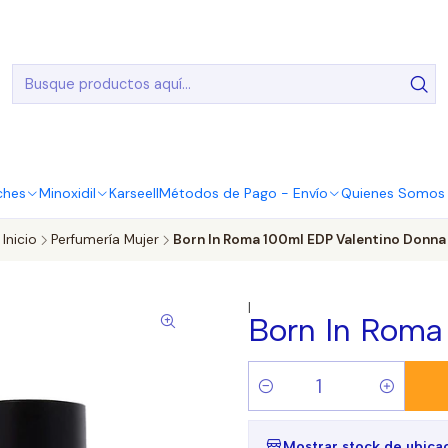
20.000 Entregas realizadas en todo el país
ches
Minoxidil
Karseell
Métodos de Pago - Envío
Quienes Somos |
Inicio
Perfumería Mujer
Born In Roma 100ml EDP Valentino Donna
|
Born In Roma
Cantidad
Mostrar stock de ubica