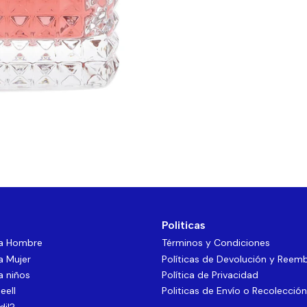
Politicas
ra Hombre
Términos y Condiciones
a Mujer
Políticas de Devolución y Reem
a niños
Política de Privacidad
eell
Politicas de Envío o Recolección
dil?