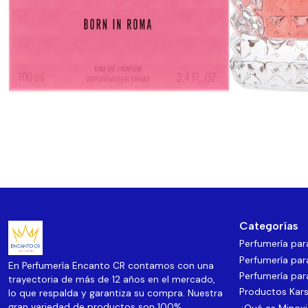
Categorías
Perfumería pa
Perfumería par
En Perfumería Encanto CR contamos con una
Perfumería par
trayectoria de más de 12 años en el mercado,
Productos Kars
lo que respalda y garantiza su compra. Nuestra
gran variedad de productos son 100%
¿Qué es Minoxi