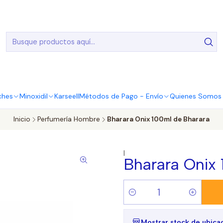
20.000 Entregas realizadas en todo el país
ches
Minoxidil
Karseell
Métodos de Pago - Envío
Quienes Somos |
Inicio
Perfumería Hombre
Bharara Onix 100ml de Bharara
|
Bharara Onix 
Cantidad
Mostrar stock de ubica