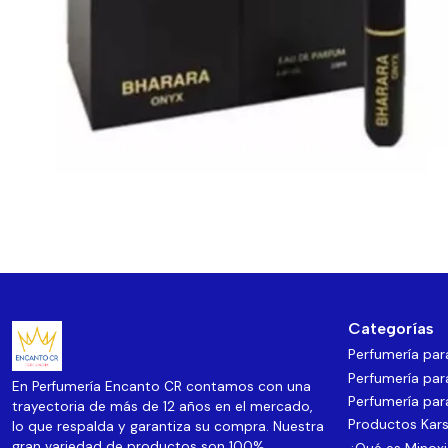
Categorías
Perfumería pa
Perfumería par
En Perfumería Encanto CR contamos con una
Perfumería par
trayectoria de más de 12 años en el mercado,
Productos Kars
lo que respalda y garantiza su compra. Nuestra
gran variedad de productos son 100%
¿Qué es Minoxi