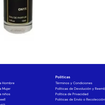
Politicas
ra Hombre
Términos y Condiciones
a Mujer
Políticas de Devolución y Reem
a niños
Política de Privacidad
eell
Politicas de Envío o Recolección
dil?