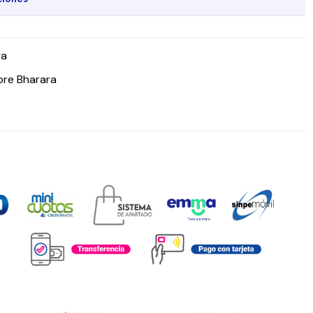
ra
bre Bharara