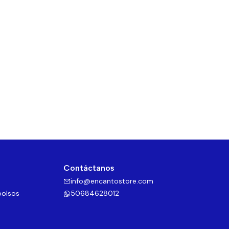
Contáctanos
info@encantostore.com
bolsos
50684628012