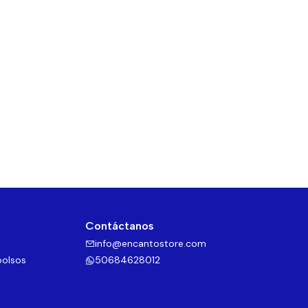
Contáctanos
info@encantostore.com
bolsos
50684628012