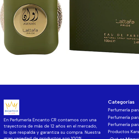
Categorías
Perfumería pa
Perfumería par
En Perfumería Encanto CR contamos con una
Perfumería par
trayectoria de más de 12 años en el mercado,
Productos Kars
lo que respalda y garantiza su compra. Nuestra
gran variedad de productos son 100%
¿Qué es Minoxi