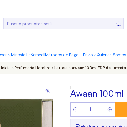
20.000 Entregas realizadas en todo el país
ches
Minoxidil
Karseell
Métodos de Pago - Envío
Quienes Somos |
Inicio
Perfumería Hombre
Lattafa
Awaan 100ml EDP de Lattafa
|
Awaan 100ml 
Cantidad
Mostrar stock de ubica