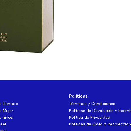
Politicas
ra Hombre
Términos y Condiciones
a Mujer
Políticas de Devolución y Reem
a niños
Política de Privacidad
eell
Politicas de Envío o Recolección
dil?