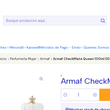
20.000 Entregas realizadas en todo el país
ches
Minoxidil
Karseell
Métodos de Pago - Envío
Quienes Somos |
nicio
Perfumería Mujer
Armaf
Armaf CheckMate Queen 100ml ED
|
Armaf Check
Cantidad
Mostrar stock de ubica