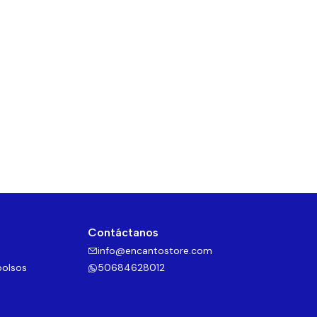
Contáctanos
info@encantostore.com
bolsos
50684628012