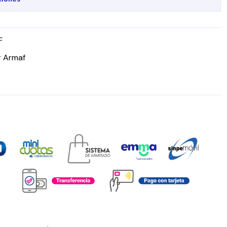
F
r Armaf