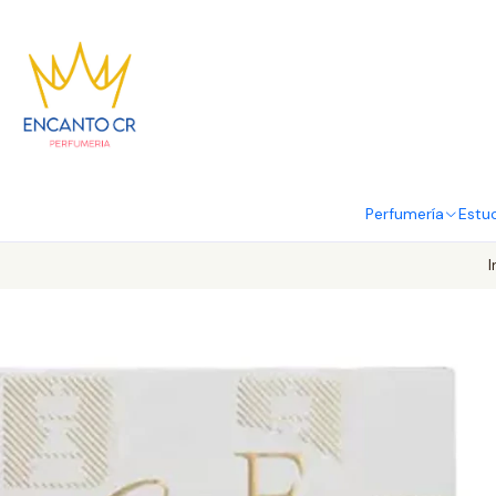
Perfumería
Estu
I