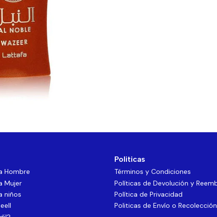
Politicas
ra Hombre
Términos y Condiciones
a Mujer
Políticas de Devolución y Reem
a niños
Política de Privacidad
eell
Politicas de Envío o Recolección
dil?