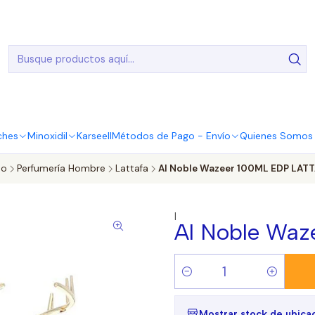
20.000 Entregas realizadas en todo el país
ches
Minoxidil
Karseell
Métodos de Pago - Envío
Quienes Somos |
io
Perfumería Hombre
Lattafa
Al Noble Wazeer 100ML EDP LAT
|
Al Noble Wa
Cantidad
Mostrar stock de ubica