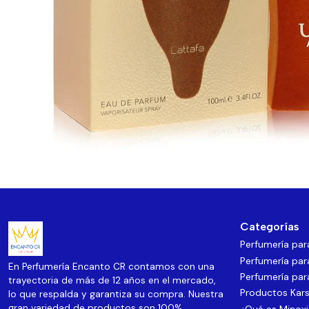
Categorías
Perfumería pa
Perfumería par
En Perfumería Encanto CR contamos con una
Perfumería par
trayectoria de más de 12 años en el mercado,
Productos Kars
lo que respalda y garantiza su compra. Nuestra
gran variedad de productos son 100%
¿Qué es Minoxi