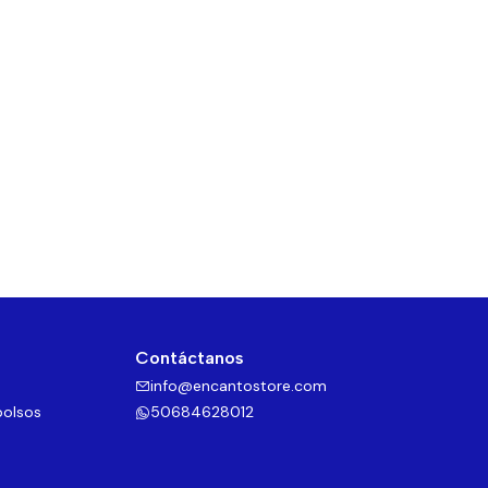
Contáctanos
info@encantostore.com
bolsos
50684628012