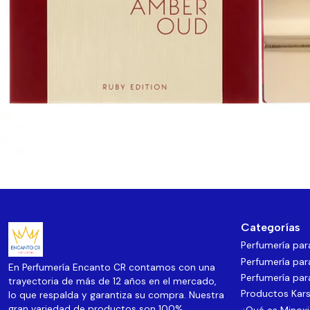
Categorías
Perfumería pa
Perfumería par
En Perfumería Encanto CR contamos con una
Perfumería par
trayectoria de más de 12 años en el mercado,
Productos Kars
lo que respalda y garantiza su compra. Nuestra
gran variedad de productos son 100%
¿Qué es Minoxi