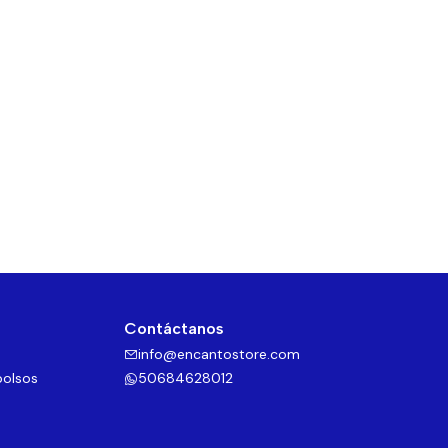
Contáctanos
info@encantostore.com
bolsos
50684628012