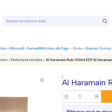
20.000 Entregas realizadas en todo el país
ches
Minoxidil
Karseell
Métodos de Pago - Envío
Quienes Somos |
Inicio
Perfumería Hombre
Al Haramain Rubi 100ml EDP Al Haramai
|
Al Haramain 
Cantidad
Mostrar stock de ubica